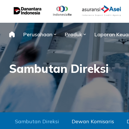
Skip
to
content
Perusahaan
Produk
Laporan Keua
Sambutan Direksi
Sambutan Direksi
Dewan Komisaris