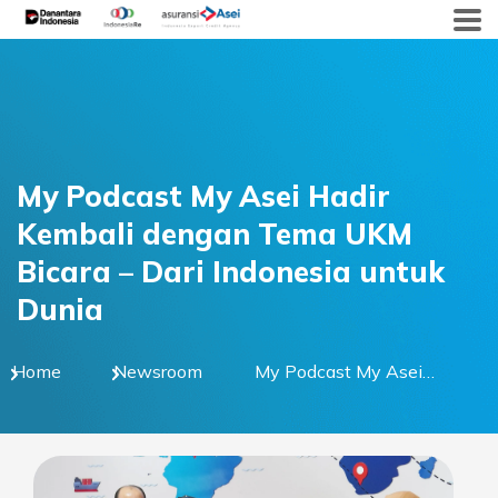
Skip
to
content
My Podcast My Asei Hadir
Kembali dengan Tema UKM
Bicara – Dari Indonesia untuk
Dunia
Home
Newsroom
My Podcast My Asei
Hadir Kembali dengan
Tema UKM Bicara – Dari
Indonesia untuk Dunia