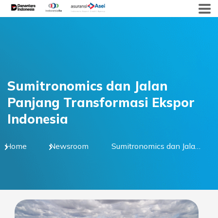
Skip
to
content
Sumitronomics dan Jalan
Panjang Transformasi Ekspor
Indonesia
Home
Newsroom
Sumitronomics dan Jalan
Panjang Transformasi
Ekspor Indonesia