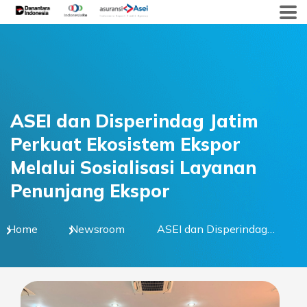
Skip
to
content
ASEI dan Disperindag Jatim
Perkuat Ekosistem Ekspor
Melalui Sosialisasi Layanan
Penunjang Ekspor
Home
Newsroom
ASEI dan Disperindag
Jatim Perkuat Ekosistem
Ekspor Melalui
Sosialisasi Layanan
Penunjang Ekspor