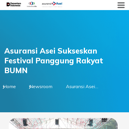
Skip
to
content
Asuransi Asei Sukseskan
Festival Panggung Rakyat
BUMN
Home
Newsroom
Asuransi Asei
Sukseskan Festival
Panggung Rakyat
BUMN