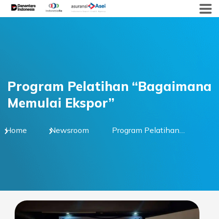
Skip
to
content
Program Pelatihan “Bagaimana
Memulai Ekspor”
Home
Newsroom
Program Pelatihan
“Bagaimana Memulai
Ekspor”