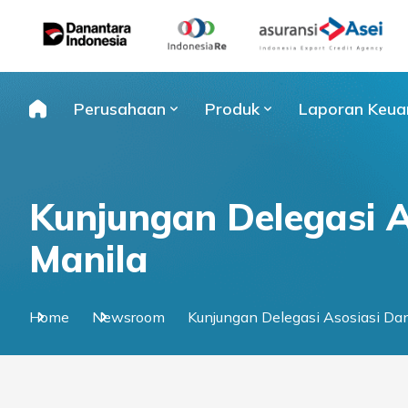
Skip
to
content
Perusahaan
Produk
Laporan Keua
Kunjungan Delegasi 
Manila
Home
Newsroom
Kunjungan Delegasi Asosiasi Da