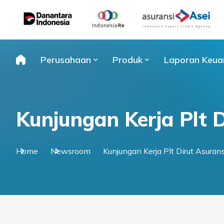
Skip
to
content
Perusahaan
Produk
Laporan Keua
Kunjungan Kerja Plt 
Home
Newsroom
Kunjungan Kerja Plt Dirut Asuran