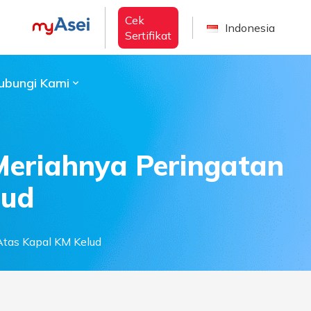
Cek
Indonesia
Sertifikat
ubungi Kami
eriahnya Peringatan
lud
tas Kapal KM Kelud