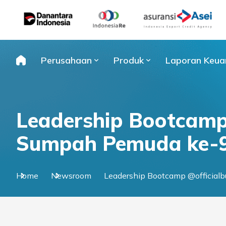
Skip
to
content
Perusahaan
Produk
Laporan Keua
Leadership Bootcamp
Sumpah Pemuda ke-95
Home
Newsroom
Leadership Bootcamp @official