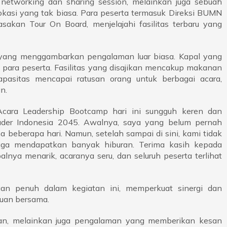
networking dan sharing session, melainkan juga sebuah
okasi yang tak biasa. Para peserta termasuk Direksi BUMN
kan Tour On Board, menjelajahi fasilitas terbaru yang
n yang menggambarkan pengalaman luar biasa. Kapal yang
 para peserta. Fasilitas yang disajikan mencakup makanan
apasitas mencapai ratusan orang untuk berbagai acara,
n.
Acara Leadership Bootcamp hari ini sungguh keren dan
eader Indonesia 2045. Awalnya, saya yang belum pernah
ma beberapa hari. Namun, setelah sampai di sini, kami tidak
 juga mendapatkan banyak hiburan. Terima kasih kepada
lnya menarik, acaranya seru, dan seluruh peserta terlihat
gan penuh dalam kegiatan ini, memperkuat sinergi dan
juan bersama.
an, melainkan juga pengalaman yang memberikan kesan