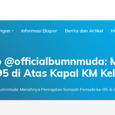
ngan
Informasi Ekspor
Berita dan Artikel
H
 @officialbumnmuda: M
 di Atas Kapal KM Ke
bumnmuda: Meriahnya Peringatan Sumpah Pemuda ke-95 di A