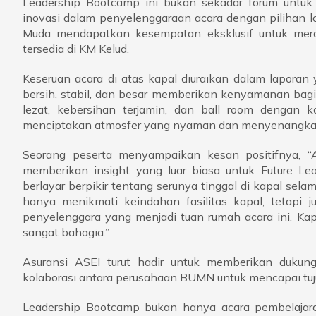
Leadership Bootcamp ini bukan sekadar forum untuk 
inovasi dalam penyelenggaraan acara dengan pilihan l
Muda mendapatkan kesempatan eksklusif untuk merasa
tersedia di KM Kelud.
Keseruan acara di atas kapal diuraikan dalam lapora
bersih, stabil, dan besar memberikan kenyamanan bagi
lezat, kebersihan terjamin, dan ball room dengan k
menciptakan atmosfer yang nyaman dan menyenangka
Seorang peserta menyampaikan kesan positifnya, “
memberikan insight yang luar biasa untuk Future L
berlayar berpikir tentang serunya tinggal di kapal sela
hanya menikmati keindahan fasilitas kapal, tetapi
penyelenggara yang menjadi tuan rumah acara ini. Kapa
sangat bahagia.”
Asuransi ASEI turut hadir untuk memberikan dukun
kolaborasi antara perusahaan BUMN untuk mencapai tu
Leadership Bootcamp bukan hanya acara pembelajar