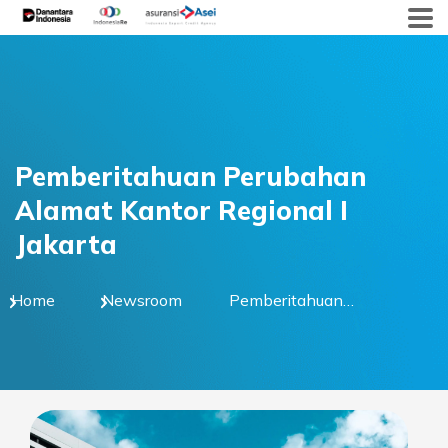
Skip
to
content
Pemberitahuan Perubahan
Alamat Kantor Regional I
Jakarta
Home
Newsroom
Pemberitahuan
Perubahan Alamat
Kantor Regional I Jakarta