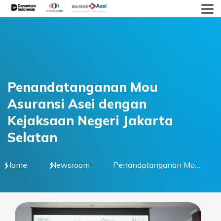
Skip
to
content
Penandatanganan Mou
Asuransi Asei dengan
Kejaksaan Negeri Jakarta
Selatan
Home
Newsroom
Penandatanganan Mou
Asuransi Asei dengan
Kejaksaan Negeri
Jakarta Selatan