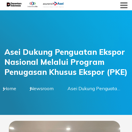
Skip
to
content
Asei Dukung Penguatan Ekspor
Nasional Melalui Program
Penugasan Khusus Ekspor (PKE)
Home
Newsroom
Asei Dukung Penguatan
Ekspor Nasional Melalui
Program Penugasan
Khusus Ekspor (PKE)