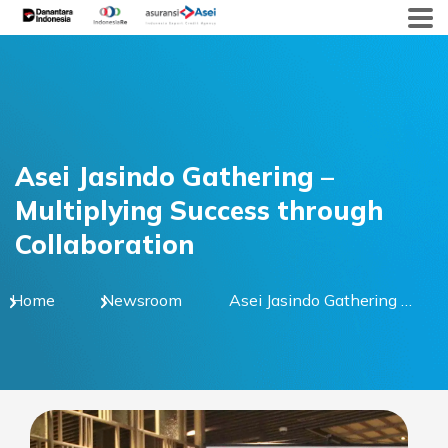
Skip
to
content
Asei Jasindo Gathering –
Multiplying Success through
Collaboration
Home
Newsroom
Asei Jasindo Gathering –
Multiplying Success
through Collaboration