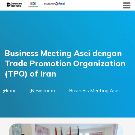
Skip
to
content
Business Meeting Asei dengan
Trade Promotion Organization
(TPO) of Iran
Home
Newsroom
Business Meeting Asei
dengan Trade Promotion
Organization (TPO) of
Iran