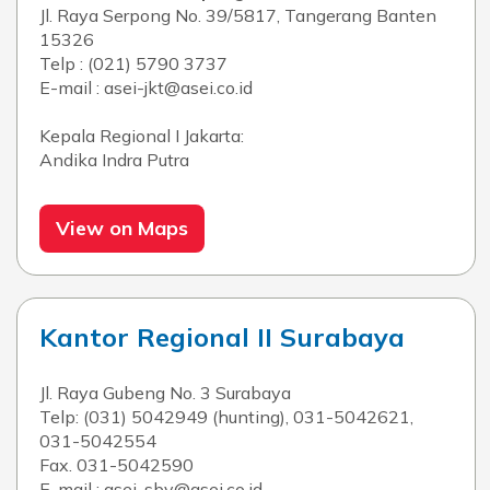
Jl. Raya Serpong No. 39/5817, Tangerang Banten
15326
Telp : (021) 5790 3737
E-mail : asei-jkt@asei.co.id
Kepala Regional I Jakarta:
Andika Indra Putra
View on Maps
Kantor Regional II Surabaya
Jl. Raya Gubeng No. 3 Surabaya
Telp: (031) 5042949 (hunting), 031-5042621,
031-5042554
Fax. 031-5042590
E-mail : asei-sby@asei.co.id