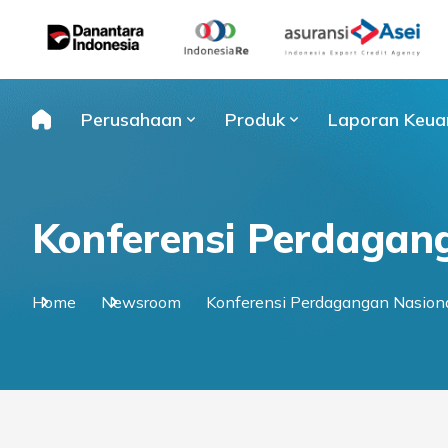
Skip
to
content
Perusahaan
Produk
Laporan Keua
Konferensi Perdagan
Home
Newsroom
Konferensi Perdagangan Nasion