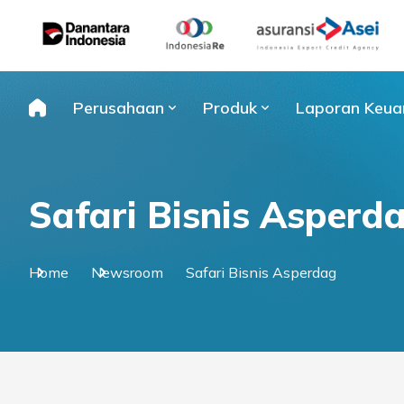
Skip
to
content
Perusahaan
Produk
Laporan Keua
Safari Bisnis Asperd
Home
Newsroom
Safari Bisnis Asperdag