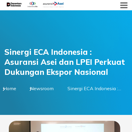
Skip
to
content
Sinergi ECA Indonesia :
Asuransi Asei dan LPEI Perkuat
Dukungan Ekspor Nasional
Home
Newsroom
Sinergi ECA Indonesia :
Asuransi Asei dan LPEI
Perkuat Dukungan
Ekspor Nasional