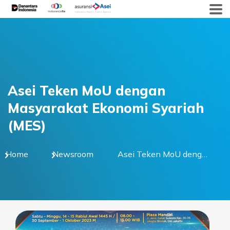
Skip
to
content
Asei Teken MoU dengan
Masyarakat Ekonomi Syariah
(MES)
Home
Newsroom
Asei Teken MoU dengan
Masyarakat Ekonomi
Syariah (MES)