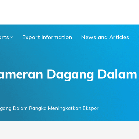
orts
Export Information
News and Articles
 Pameran Dagang Dalam
r
agang Dalam Rangka Meningkatkan Ekspor