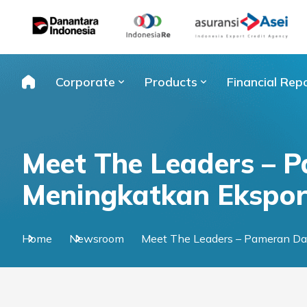
Skip
to
content
Corporate
Products
Financial Rep
Meet The Leaders –
Meningkatkan Ekspo
Home
Newsroom
Meet The Leaders – Pameran D