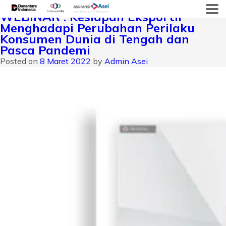
Bulan:
Maret 2022
Skip
WEBINAR : Kesiapan Eksportir
to
Menghadapi Perubahan Perilaku
content
Konsumen Dunia di Tengah dan
Pasca Pandemi
Posted on
8 Maret 2022
by
Admin Asei